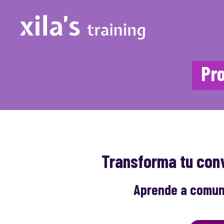
Saltar
al
contenido
Pr
Transforma tu conv
Aprende a comuni