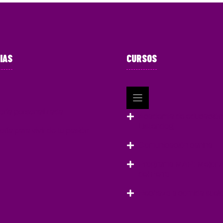
IAS
CURSOS
oría personalizada
Academia de educación
Listendog
ría para vivir de tu pasión
Comunicación canina
Programa MAP: Mejor 
del Perro
Rechazo a comida suel