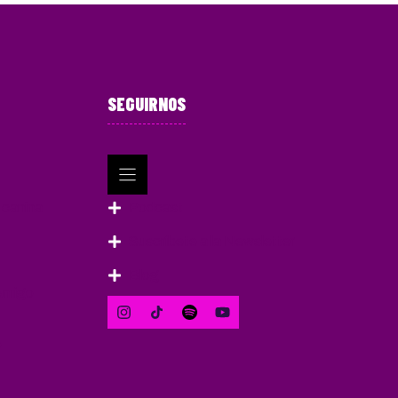
SEGUIRNOS
 canina
Podcast
Suscríbete a la Newsletter
Blog
Amigo
o