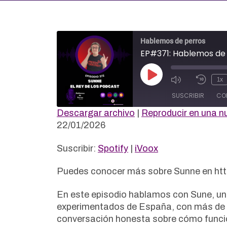
Hablemos de perros
EP#371: Hablemos de 
Reproducir
1x
episodio
SUSCRIBIR
CO
Descargar archivo
|
Reproducir en una n
COMPAR
22/01/2026
Spotify
iVoox
TIR
FEED RSS
ENLACE
Suscribir:
Spotify
|
iVoox
INCRUST
Puedes conocer más sobre Sunne en htt
AR
En este episodio hablamos con Sune, un
experimentados de España, con más de 1
conversación honesta sobre cómo funcio