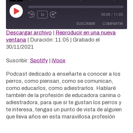
Reproducir
1x
00:00
/
11:05
episodio
SUSCRIBIR
COMPARTIR
Descargar archivo
|
Reproducir en una nueva
COMPAR
ventana
|
Duración: 11:05
|
Grabado el
Spotify
iVoox
TIR
30/11/2021
FEED RSS
ENLACE
Suscribir:
Spotify
|
iVoox
INCRUST
AR
Podcast dedicado a enseñarte a conocer a los
perros, como piensan, como se comunican,
como educarlos, como adiestrarlos. Hablaré
también de la profesión de educadora canina o
adiestradora, para que si te gustan los perros y
te interesa, tengas un punto de vista de alguien
que lleva años en esta maravillosa profesión