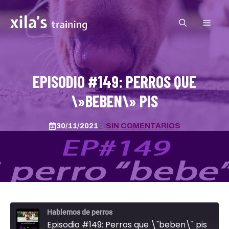
Saltar
al
MEN
contenido
EPISODIO #149: PERROS QUE
\»BEBEN\» PIS
30/11/2021
SIN COMENTARIOS
Hablemos de perros
Episodio #149: Perros que \"beben\" pis