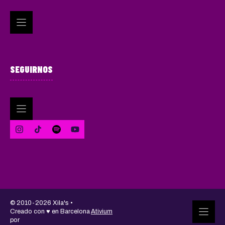
SEGUIRNOS
© 2010-2026 Xila's •
Creado con ♥ en Barcelona
Ativium
por