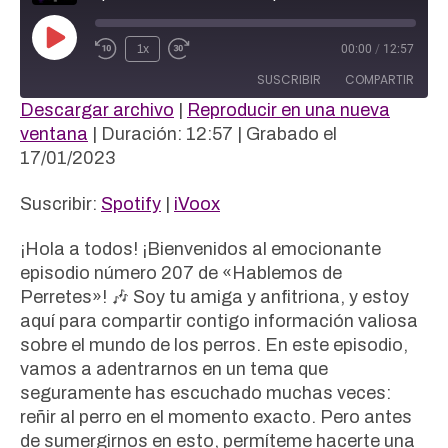
Reproducir
1x
00:00
/
12:57
episodio
SUSCRIBIR
COMPARTIR
Descargar archivo
|
Reproducir en una nueva
COMPAR
ventana
|
Duración: 12:57
|
Grabado el
Spotify
iVoox
TIR
17/01/2023
FEED RSS
ENLACE
Suscribir:
Spotify
|
iVoox
INCRUST
AR
¡Hola a todos! ¡Bienvenidos al emocionante
episodio número 207 de «Hablemos de
Perretes»! 🎶 Soy tu amiga y anfitriona, y estoy
aquí para compartir contigo información valiosa
sobre el mundo de los perros. En este episodio,
vamos a adentrarnos en un tema que
seguramente has escuchado muchas veces:
reñir al perro en el momento exacto. Pero antes
de sumergirnos en esto, permíteme hacerte una