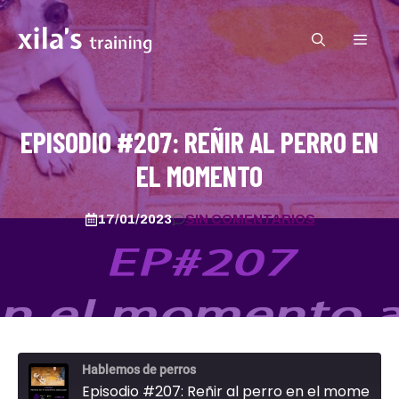
Saltar
al
MEN
contenido
EPISODIO #207: REÑIR AL PERRO EN
EL MOMENTO
17/01/2023
SIN COMENTARIOS
Hablemos de perros
Episodio #207: Reñir al perro en el momento