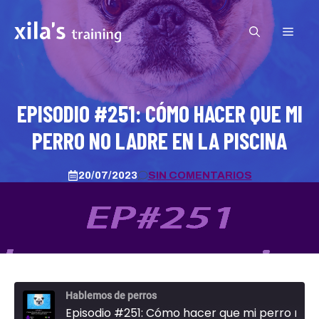
Saltar
al
MEN
contenido
EPISODIO #251: CÓMO HACER QUE MI
PERRO NO LADRE EN LA PISCINA
20/07/2023
SIN COMENTARIOS
Hablemos de perros
Episodio #251: Cómo hacer que mi perro no ladre en la piscina