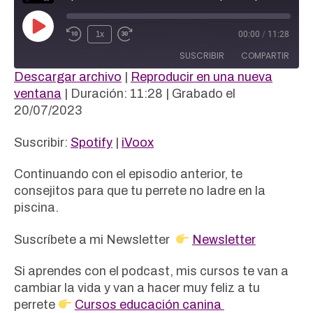
Reproducir
1x
00:00
/
11:28
episodio
SUSCRIBIR
COMPARTIR
Descargar archivo
|
Reproducir en una nueva
COMPAR
ventana
|
Duración: 11:28
|
Grabado el
Spotify
iVoox
TIR
20/07/2023
FEED RSS
ENLACE
Suscribir:
Spotify
|
iVoox
INCRUST
AR
Continuando con el episodio anterior, te
consejitos para que tu perrete no ladre en la
piscina.
Suscríbete a mi Newsletter
Newsletter
Si aprendes con el podcast, mis cursos te van a
cambiar la vida y van a hacer muy feliz a tu
perrete
Cursos educación canina