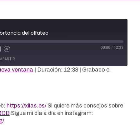
ortancia del olfateo
00:00
/
12:33
MPARTIR
ueva ventana
|
Duración: 12:33
|
Grabado el
eb:
https://xilas.es/
Si quiere más consejos sobre
F6DB
Sigue mi día a día en instagram:
g/