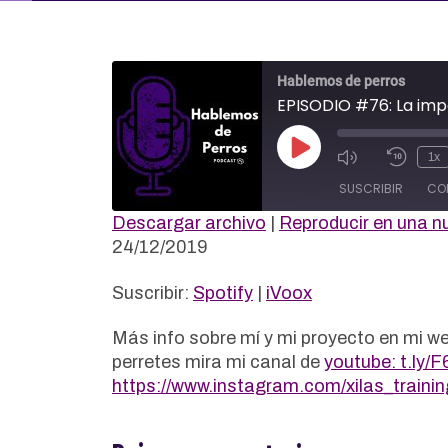
Hablemos de perros
EPISODIO #76: La imp
Reproducir
1x
episodio
SUSCRIBIR
CO
Descargar archivo
|
Reproducir en una n
COMPAR
24/12/2019
Spotify
iVoox
TIR
FEED RSS
ENLACE
Suscribir:
Spotify
|
iVoox
INCRUST
Más info sobre mí y mi proyecto en mi w
AR
perretes mira mi canal de
youtube: t.ly/
https://www.instagram.com/xilas_trainin