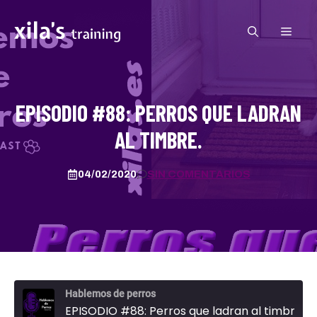
Saltar
al
MEN
contenido
EPISODIO #88: PERROS QUE LADRAN
AL TIMBRE.
04/02/2020
SIN COMENTARIOS
Hablemos de perros
EPISODIO #88: Perros que ladran al timbre.