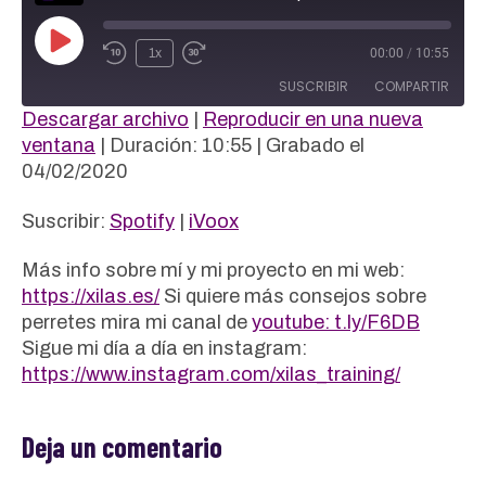
Reproducir
1x
00:00
/
10:55
episodio
SUSCRIBIR
COMPARTIR
Descargar archivo
|
Reproducir en una nueva
COMPAR
ventana
|
Duración: 10:55
|
Grabado el
Spotify
iVoox
TIR
04/02/2020
FEED RSS
ENLACE
Suscribir:
Spotify
|
iVoox
INCRUST
AR
Más info sobre mí y mi proyecto en mi web:
https://xilas.es/
Si quiere más consejos sobre
perretes mira mi canal de
youtube: t.ly/F6DB
Sigue mi día a día en instagram:
https://www.instagram.com/xilas_training/
Deja un comentario