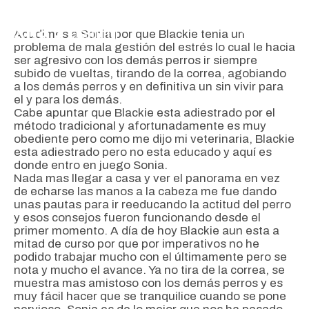
Saltar
al
MEN
contenido
Acudimos a Sonia por que Blackie tenia un
problema de mala gestión del estrés lo cual le hacia
ser agresivo con los demás perros ir siempre
subido de vueltas, tirando de la correa, agobiando
a los demás perros y en definitiva un sin vivir para
el y para los demás.
Cabe apuntar que Blackie esta adiestrado por el
método tradicional y afortunadamente es muy
obediente pero como me dijo mi veterinaria, Blackie
esta adiestrado pero no esta educado y aquí es
donde entro en juego Sonia.
Nada mas llegar a casa y ver el panorama en vez
de echarse las manos a la cabeza me fue dando
unas pautas para ir reeducando la actitud del perro
y esos consejos fueron funcionando desde el
primer momento. A día de hoy Blackie aun esta a
mitad de curso por que por imperativos no he
podido trabajar mucho con el últimamente pero se
nota y mucho el avance. Ya no tira de la correa, se
muestra mas amistoso con los demás perros y es
muy fácil hacer que se tranquilice cuando se pone